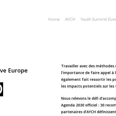
Home
AYCH
Youth Summit Eve
Travailler avec des méthodes
ive Europe
l’importance de faire appel à l
également fait ressortir les p
0
les impacts potentiels sur les t
Nous relevons le défi d’accom
Agenda 2030 officiel : 30 rec
partenaires d’AYCH définissen