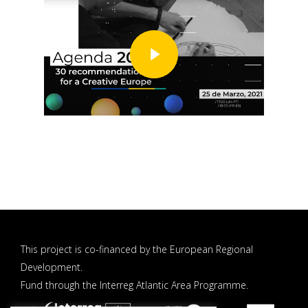
This project is co-financed by the European Regional
Development.
Fund through the Interreg Atlantic Area Programme.