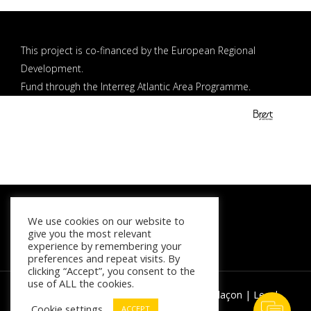
This project is co-financed by the European Regional
Development.
Fund through the Interreg Atlantic Area Programme.
We use cookies on our website to
give you the most relevant
experience by remembering your
preferences and repeat visits. By
clicking “Accept”, you consent to the
use of ALL the cookies.
Contact Us
© 2026 AYCH 2030. | Powered by
Agence Glaçon
|
Legal
Cookie settings
notice
ACCEPT