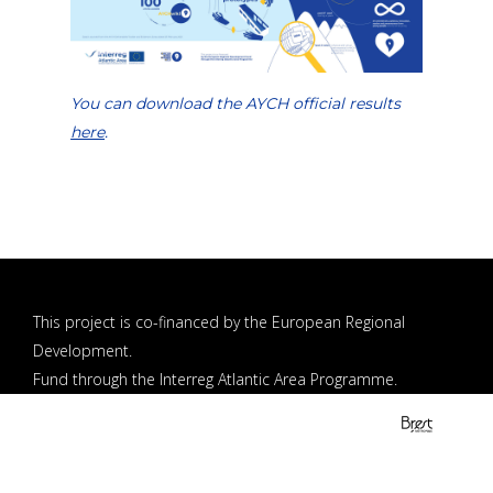
You can download the AYCH official results
here
.
This project is co-financed by the European Regional
Development.
Fund through the Interreg Atlantic Area Programme.