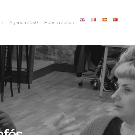
nt
Agenda 2030
Hubs in action
afés