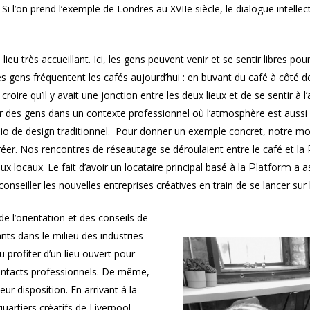
). Si l’on prend l’exemple de Londres au XVIIe siècle, le dialogue intell
lieu très accueillant. Ici, les gens peuvent venir et se sentir libres 
les gens fréquentent les cafés aujourd’hui : en buvant du café à côté d
croire qu’il y avait une jonction entre les deux lieux et de se sentir à
er des gens dans un contexte professionnel où l’atmosphère est aussi 
o de design traditionnel.
Pour donner un exemple concret, notre mobi
éer. Nos rencontres de réseautage se déroulaient entre le café et la
x locaux. Le fait d’avoir un locataire principal basé à la
a as
Platform
nseiller les nouvelles entreprises créatives en train de se lancer sur
de l’orientation et des conseils de
ts dans le milieu des industries
 profiter d’un lieu ouvert pour
contacts professionnels. De même,
leur disposition. En arrivant à la
quartiers créatifs de Liverpool