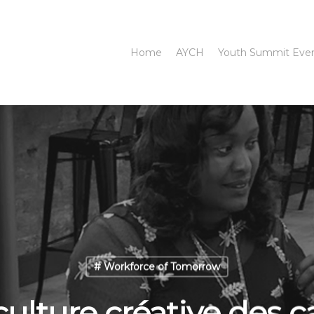
Home
AYCH
Youth Summit Eve
# Workforce of Tomorrow
culture créative des c