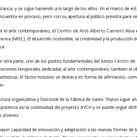
stanca, y se sigue haciendo a lo largo de los años. En el marco de es
ncuentra en proceso, pero con su apertura al público prevista para s
dir el arte contemporáneo, el
lleva 
Centro de Arte Alberto Carneiro
(MIEC). El desarrollo sostenible, la creatividad y la producción
ránea
ca.
por otra parte, uno de los puntos fundamentales del futuro C
entro de 
siciones temporales dedicadas al arte contemporáneo, también el ob
 artísticas. El factor inclusivo se destaca en forma de afirmación, c
ón.
ructura organizativa y funcional de la Fábrica de Santo Thyrso sigue a
 potencia así la continuidad del proyecto AYCH y se puede seguir disfr
s jóvenes.
mayor capacidad de innovación y adaptación a las nuevas formas de 