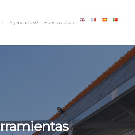
nt
Agenda 2030
Hubs in action
erramientas