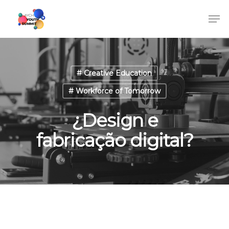
# Creative Education
# Workforce of Tomorrow
¿Design e
fabricação digital?