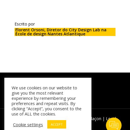
Escrito por
Florent Orsoni, Diretor do City Design Lab na
École de design Nantes Atlantique
We use cookies on our website to
give you the most relevant
experience by remembering your
preferences and repeat visits. By
clicking “Accept”, you consent to the
use of ALL the cookies.
Contact Us
© 2026 AYCH 2030. | Powered by
Agence Glaçon
|
Legal
Cookie settings
ACCEPT
notice