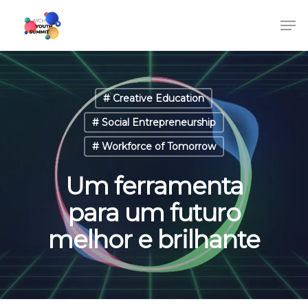
# Creative Education
# Social Entrepreneurship
# Workforce of Tomorrow
Um ferramenta
para um futuro
melhor e brilhante